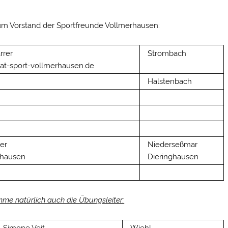
m Vorstand der Sportfreunde Vollmerhausen:
rrer
Strombach
r-at-sport-vollmerhausen.de
Halstenbach
er
Niederseßmar
khausen
Dieringhausen
me natürlich auch die Übungsleiter:
Simone Veit
Wiehl