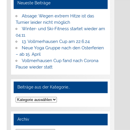
Neueste Beiträge
Absage: Wegen extrem Hitze ist das
Turnier leider nicht möglich
Winter- und Ski-Fitness startet wieder am
04.11.
13. Vollmerhausen Cup am 22.6.24
Neue Yoga Gruppe nach den Osterferien
– ab 15. April
Vollmerhausen Cup fand nach Corona
Pause wieder statt
Beiträge aus der Kategorie…
Beiträge
aus
der
Kategorie…
Archiv