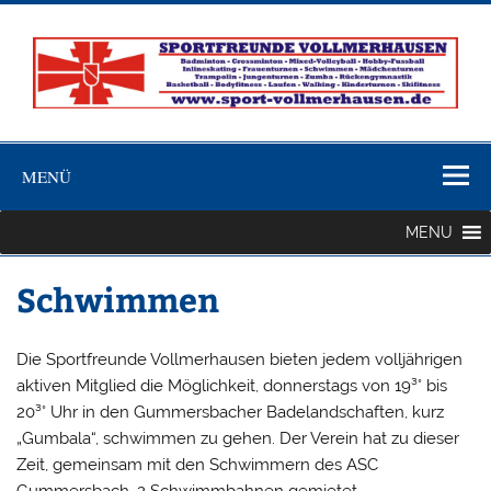
Zum
Inhalt
springen
Sportfreunde
Sportverein für Breitensport und Wettkampfsport in
Vollmerhause
Vollmerhausen
MENÜ
1887/1908 e.V
MENU
Schwimmen
Die Sportfreunde Vollmerhausen bieten jedem volljährigen
aktiven Mitglied die Möglichkeit, donnerstags von 19³° bis
20³° Uhr in den Gummersbacher Badelandschaften, kurz
„Gumbala“, schwimmen zu gehen. Der Verein hat zu dieser
Zeit, gemeinsam mit den Schwimmern des ASC
Gummersbach, 2 Schwimmbahnen gemietet.